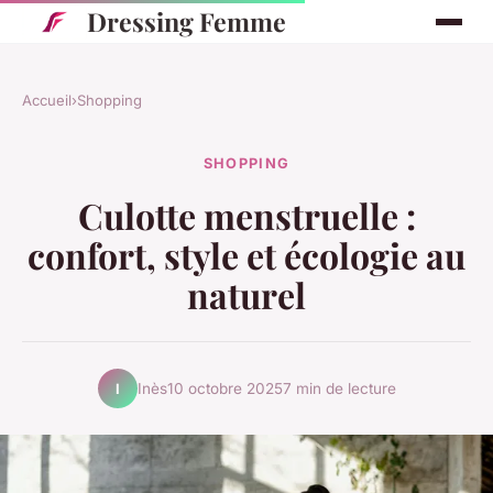
Dressing Femme
Accueil
›
Shopping
SHOPPING
Culotte menstruelle :
confort, style et écologie au
naturel
Inès
10 octobre 2025
7 min de lecture
I