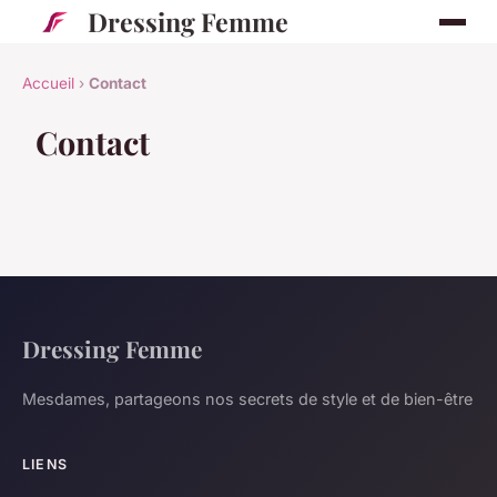
Dressing Femme
Accueil
›
Contact
Contact
Dressing Femme
Mesdames, partageons nos secrets de style et de bien-être
LIENS