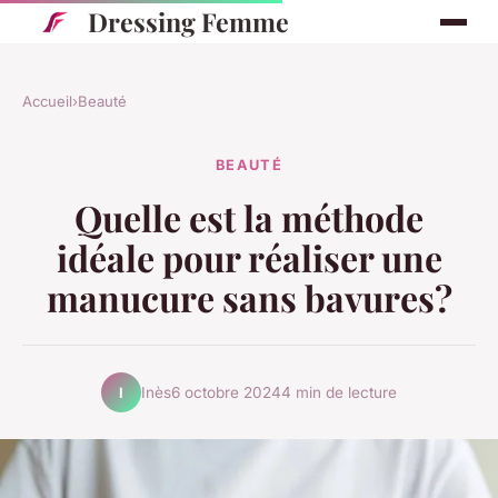
Dressing Femme
Accueil
›
Beauté
BEAUTÉ
Quelle est la méthode
idéale pour réaliser une
manucure sans bavures?
Inès
6 octobre 2024
4 min de lecture
I